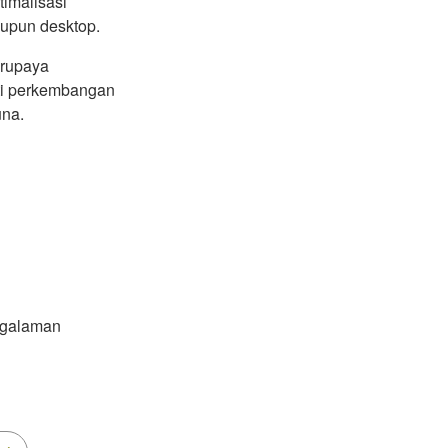
imalisasi
aupun desktop.
erupaya
uti perkembangan
una.
engalaman