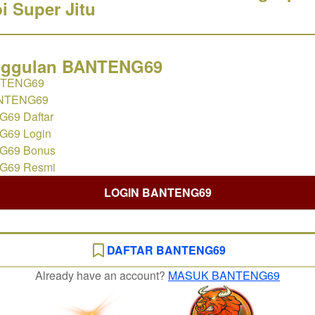
 Super Jitu
Unggulan BANTENG69
NTENG69
ANTENG69
69 Daftar
69 Login
G69 Bonus
G69 Resmi
LOGIN BANTENG69
DAFTAR BANTENG69
Already have an account?
MASUK BANTENG69