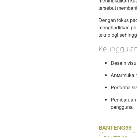
meningkatkan kua
tersebut membant
Dengan fokus pa
menghadirkan pen
teknologi sehingg
Keunggula
Desain visu
Antarmuka 
Performa si
Pembaruan f
pengguna
BANTENG69