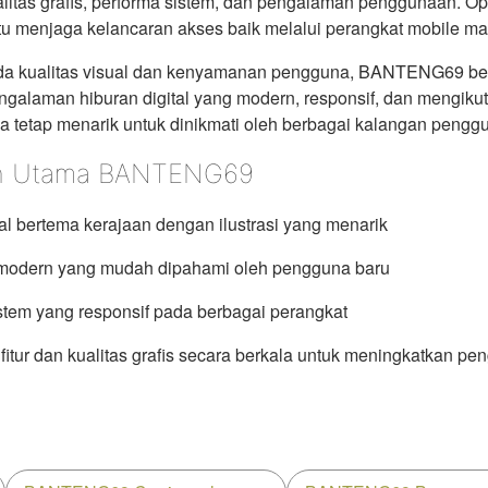
litas grafis, performa sistem, dan pengalaman penggunaan. Opt
u menjaga kelancaran akses baik melalui perangkat mobile m
da kualitas visual dan kenyamanan pengguna, BANTENG69 b
galaman hiburan digital yang modern, responsif, dan mengik
a tetap menarik untuk dinikmati oleh berbagai kalangan pengg
n Utama BANTENG69
al bertema kerajaan dengan ilustrasi yang menarik
modern yang mudah dipahami oleh pengguna baru
stem yang responsif pada berbagai perangkat
itur dan kualitas grafis secara berkala untuk meningkatkan p