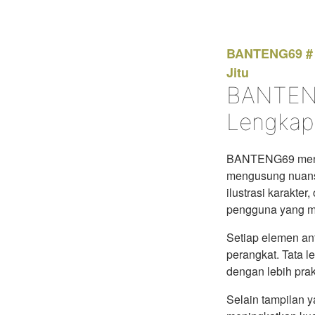
BANTENG69 # L
Jitu
BANTENG
Lengkap 
BANTENG69 mengh
mengusung nuans
ilustrasi karakte
pengguna yang me
Setiap elemen a
perangkat. Tata 
dengan lebih prak
Selain tampilan y