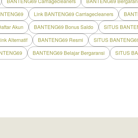
BANTENG69 Carriagecleaners
BANTENG69 Bergaran
BANTENG69
Link BANTENG69 Carriagecleaners
BANT
ftar Akun
BANTENG69 Bonus Saldo
SITUS BANTE
k Alternatif
BANTENG69 Resmi
SITUS BANTENG6
BANTENG69
BANTENG69 Belajar Bergaransi
SITUS B