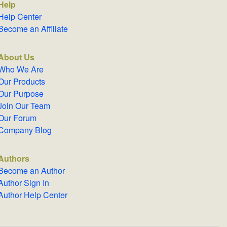
Help
Help Center
Become an Affiliate
About Us
Who We Are
Our Products
Our Purpose
Join Our Team
Our Forum
Company Blog
Authors
Become an Author
Author Sign In
Author Help Center