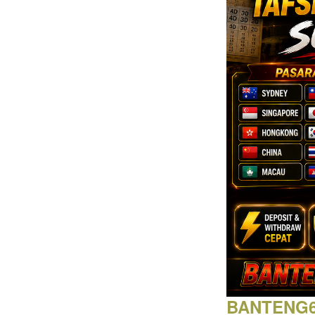
Intro
BANTENG69 