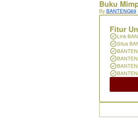
Buku Mimpi
By
BANTENG69
Fitur 
Link BA
Situs B
BANTENG
BANTENG
BANTEN
BANTEN