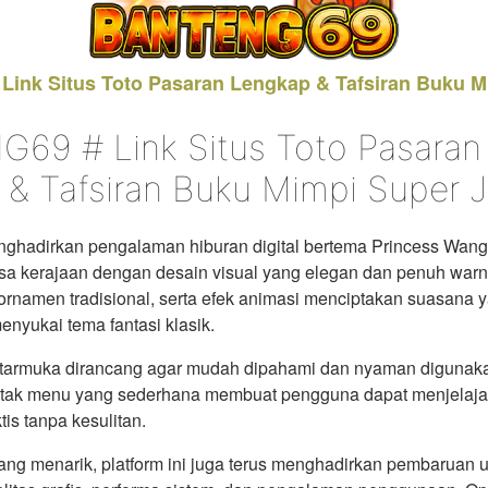
ink Situs Toto Pasaran Lengkap & Tafsiran Buku M
69 # Link Situs Toto Pasaran
& Tafsiran Buku Mimpi Super J
adirkan pengalaman hiburan digital bertema Princess Wang
a kerajaan dengan desain visual yang elegan dan penuh war
r, ornamen tradisional, serta efek animasi menciptakan suasana
nyukai tema fantasi klasik.
ntarmuka dirancang agar mudah dipahami dan nyaman digunak
letak menu yang sederhana membuat pengguna dapat menjelajahi
tis tanpa kesulitan.
ang menarik, platform ini juga terus menghadirkan pembaruan 