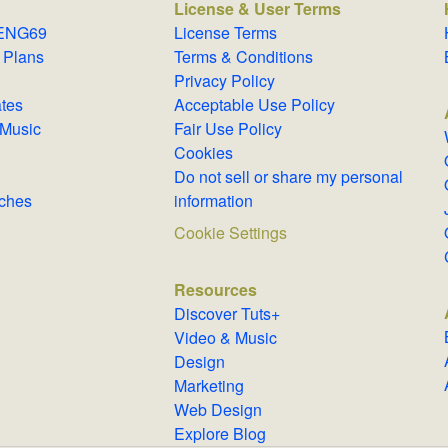
License & User Terms
ANTENG69
License Terms
 & Plans
Terms & Conditions
Privacy Policy
lates
Acceptable Use Policy
Royalty-Free Music
Fair Use Policy
Cookies
Do not sell or share my personal
Searches
information
Cookie Settings
Resources
Discover Tuts+
Video & Music
Design
Marketing
Web Design
Explore Blog