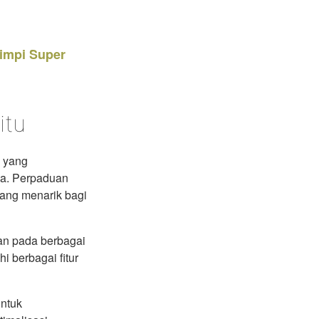
Exclusive asset drop:
Envato X Chris Piascik
Chaotic 70s-inspired fonts &
impi Super
brushes by illustrator Chris
itu
 yang
na. Perpaduan
 yang menarik bagi
an pada berbagai
 berbagai fitur
untuk