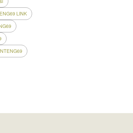
si
ENG69 LINK
NG69
9
ANTENG69